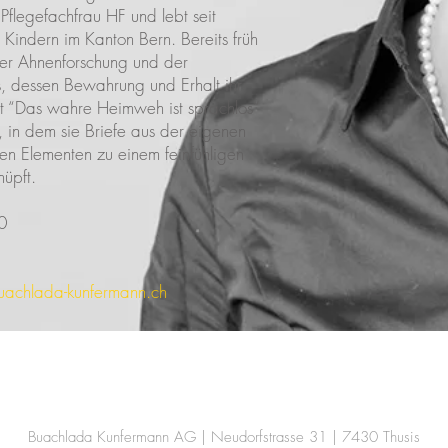
 Pflegefachfrau HF und lebt seit
 Kindern im Kanton Bern. Bereits früh
der Ahnenforschung und der
, dessen Bewahrung und Erhalt ihr
Mit “Das wahre Heimweh ist sprachlos“
or, in dem sie Briefe aus der eigenen
ven Elementen zu einem feinfühligen
̈pft.
00
uachlada-kunfermann.ch
Buachlada Kunfermann AG | Neudorfstrasse 31 | 7430 Thusis