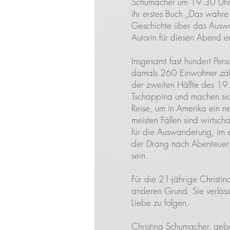
Schumacher um 19.30 Uhr 
ihr erstes Buch „Das wahre
Geschichte über das Ausw
Autorin für diesen Abend er
Insgesamt fast hundert Pers
damals 260 Einwohner zäh
der zweiten Hälfte des 19.
Tschappina und machen sic
Reise, um in Amerika ein n
meisten Fällen sind wirtsc
für die Auswanderung, im
der Drang nach Abenteuer 
sein.
Für die 21-jährige Christin
anderen Grund. Sie verlässt
Liebe zu folgen
.
Christina Schumacher, geb