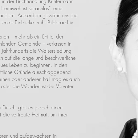
in der Buchhandlung Kunfermann
 Heimweh ist sprachlos“, eine
andern. Ausserdem gewährt uns die
stmals Einblicke in ihr Bilderarchiv.
onen – mehr als ein Drittel der
lenden Gemeinde – verlassen in
 Jahrhunderts die Walsersiedlung
h auf die lange und beschwerliche
eues Leben zu beginnen. In den
haftliche Gründe ausschlaggebend
 einen oder anderen Fall mag es auch
oder die Wanderlust der Vorväter
a Finschi gibt es jedoch einen
 die vertraute Heimat, um ihrer
oren und aufgewachsen in