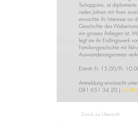
Tschappina, ist diplomierte
vielen Jahren mit ihren zwei
erwachte ihr Interesse an 
Geschichte des Walsertums
ein grosses Anliegen ist. 
legt sie ihr Erstlingswerk v
Familiengeschichte mit fikti
Auswanderungsroman verknu
Eintritt: Fr. 15.00/Fr. 10.
Anmeldung erwünscht unter
081 651 34 20 |
info@b
Zurück zur Übersicht