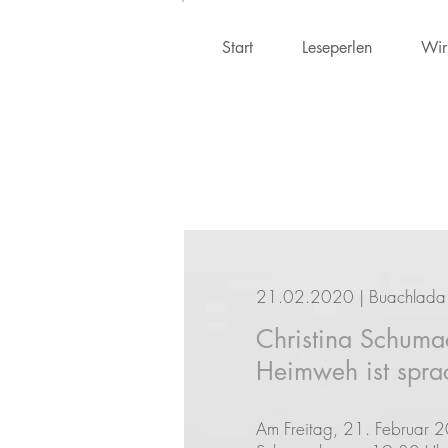
Start
Leseperlen
Wir
21.02.2020 | Buachlada
Christina Schuma
Heimweh ist spra
Am Freitag, 21. Februar 20